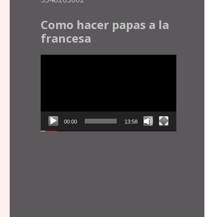
Como hacer papas a la
francesa
Reproductor
de
vídeo
00:00
13:58