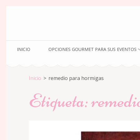
Saltar
al
contenido
(presione
Entrar)
INICIO
OPCIONES GOURMET PARA SUS EVENTOS
Inicio
>
remedio para hormigas
Etiqueta:
remedi