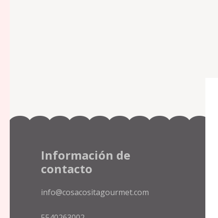
Información de
contacto
info@cosacositagourmet.com
5540263002