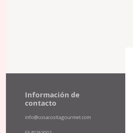
Información de
contacto
info@cosacositagourmet.com
5540263002