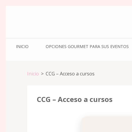
Saltar
al
contenido
(presione
Entrar)
INICIO
OPCIONES GOURMET PARA SUS EVENTOS
Inicio
>
CCG – Acceso a cursos
CCG – Acceso a cursos