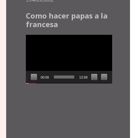
Como hacer papas a la
francesa
Reproductor
de
vídeo
00:00
13:58